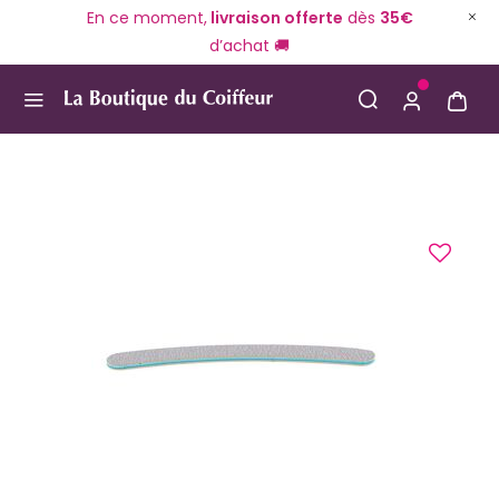
En ce moment,
livraison offerte
dès
35€
d’achat 🚚
Use Up and Down arrow keys to navigate search result