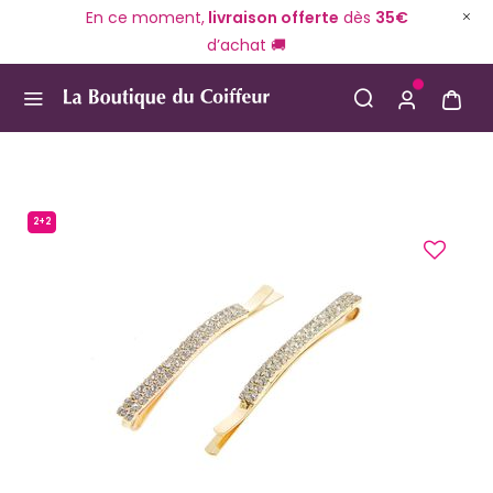
En ce moment,
livraison offerte
dès
35€
d’achat 🚚
Use Up and Down arrow keys to navigate search result
2+2