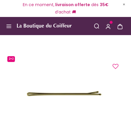
En ce moment,
livraison offerte
dès
35€
d’achat 🚚
Use Up and Down arrow keys to navigate search result
2+2