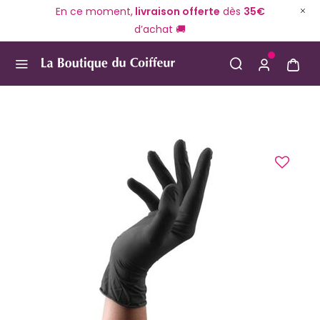
En ce moment,
livraison offerte
dès
35€
d’achat 🚚
Use Up and Down arrow keys to navigate search result