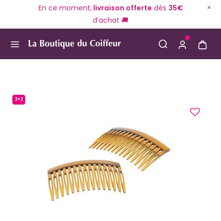
En ce moment,
livraison offerte
dès
35€
d’achat 🚚
Use Up and Down arrow keys to navigate search result
2+2