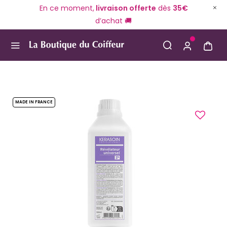
En ce moment,
livraison offerte
dès
35€
d’achat 🚚
Use Up and Down arrow keys to navigate search result
MADE IN FRANCE