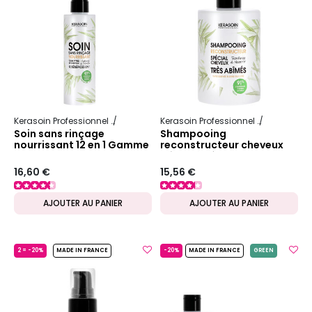
Kerasoin Professionnel
Nature
Reconstructeur et nourrissant
Kerasoin Professionnel
Nature
Re
Soin sans rinçage
Shampooing
nourrissant 12 en 1 Gamme
reconstructeur cheveux
Nature
très abîmés Gamme
Nature
16,60 €
15,56 €
AJOUTER AU PANIER
AJOUTER AU PANIER
2 = -20%
MADE IN FRANCE
-20%
MADE IN FRANCE
GREEN