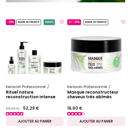
-20%
MADE IN FRANCE
GREEN
2 = -20%
MADE IN FRANCE
Kerasoin Professionnel
Nature
Reconstructeur et nourrissant
Kerasoin Professionnel
Nature
Re
Rituel nature
Masque reconstructeur
reconstruction intense
cheveux très abîmés
cheveux très abîmés
Gamme Nature
Prix ​​réduit de
to
52,29 €
16,60 €
65,36 €
AJOUTER AU PANIER
AJOUTER AU PANIER