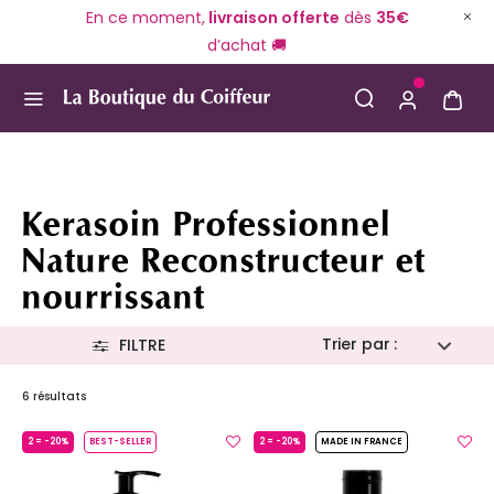
En ce moment,
livraison offerte
dès
35€
d’achat 🚚
Use Up and Down arrow keys to navigate search result
Kerasoin Professionnel
Nature Reconstructeur et
nourrissant
Trier par :
FILTRE
6 résultats
2 = -20%
BEST-SELLER
2 = -20%
MADE IN FRANCE