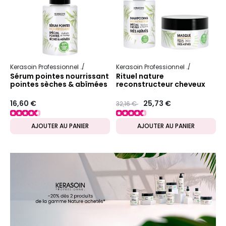
Kerasoin Professionnel
Nature
Reconstructeur et nourrissant
Kerasoin Professionnel
Nature
Re
Sérum pointes nourrissant
Rituel nature
pointes sèches & abîmées
reconstructeur cheveux
Gamme Nature
très abîmés
16,60 €
Prix ​​réduit de
to
25,73 €
32,16 €
AJOUTER AU PANIER
AJOUTER AU PANIER