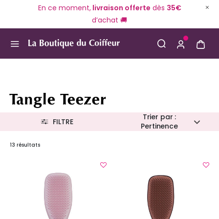
En ce moment,
livraison offerte
dès
35€
d’achat 🚚
Use Up and Down arrow keys to navigate search result
Tangle Teezer
Trier par :
FILTRE
Pertinence
13 résultats