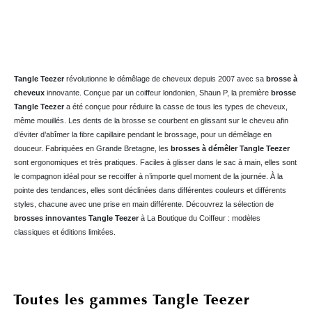
Tangle Teezer
révolutionne le démêlage de cheveux depuis 2007 avec sa
brosse à
cheveux
innovante. Conçue par un coiffeur londonien, Shaun P, la première
brosse
Tangle Teezer
a été conçue pour réduire la casse de tous les types de cheveux,
même mouillés. Les dents de la brosse se courbent en glissant sur le cheveu afin
d’éviter d’abîmer la fibre capillaire pendant le brossage, pour un démêlage en
douceur. Fabriquées en Grande Bretagne, les
brosses à démêler Tangle Teezer
sont ergonomiques et très pratiques. Faciles à glisser dans le sac à main, elles sont
le compagnon idéal pour se recoiffer à n’importe quel moment de la journée. À la
pointe des tendances, elles sont déclinées dans différentes couleurs et différents
styles, chacune avec une prise en main différente. Découvrez la sélection de
brosses innovantes
Tangle Teezer
à La Boutique du Coiffeur : modèles
classiques et éditions limitées.
Toutes les gammes Tangle Teezer