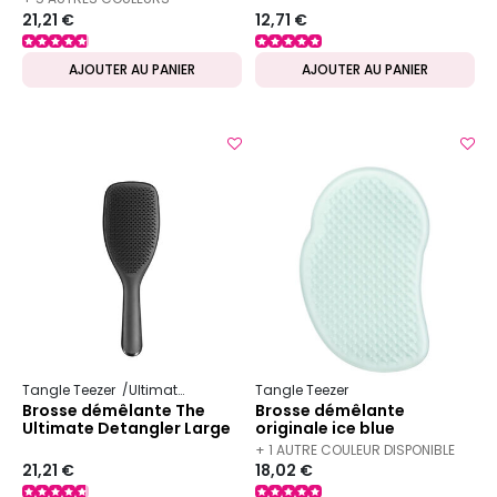
21,21 €
12,71 €
DISPONIBLES
AJOUTER AU PANIER
AJOUTER AU PANIER
Tangle Teezer
Ultimate Detangler
Tangle Teezer
Brosse démêlante The
Brosse démêlante
Ultimate Detangler Large
originale ice blue
+ 1 AUTRE COULEUR DISPONIBLE
21,21 €
18,02 €