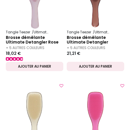
Tangle Teezer
Ultimate Detangler
Tangle Teezer
Ultimate Detangler
Brosse démêlante
Brosse démêlante
Ultimate Detangler Rose
Ultimate Detangler
chrome chocolate
+ 5 AUTRES COULEURS
+ 5 AUTRES COULEURS
18,02 €
21,21 €
DISPONIBLES
DISPONIBLES
AJOUTER AU PANIER
AJOUTER AU PANIER