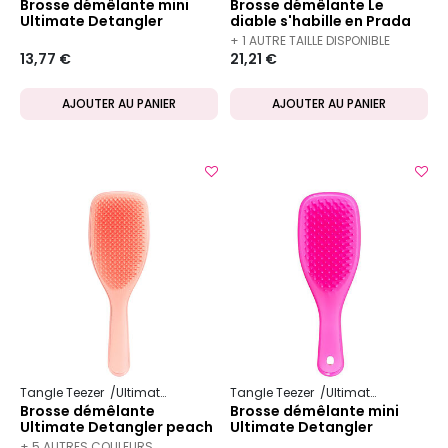
Brosse démêlante mini
Brosse démêlante Le
Ultimate Detangler
diable s'habille en Prada
normal
+ 1 AUTRE TAILLE DISPONIBLE
13,77 €
21,21 €
AJOUTER AU PANIER
AJOUTER AU PANIER
Tangle Teezer
Ultimate Detangler
Tangle Teezer
Ultimate Detangler
Brosse démêlante
Brosse démêlante mini
Ultimate Detangler peach
Ultimate Detangler
glow
+ 5 AUTRES COULEURS