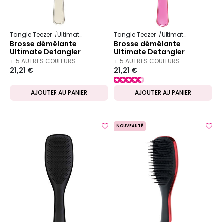
Tangle Teezer
Ultimate Detangler
Tangle Teezer
Ultimate Detangler
Brosse démêlante
Brosse démêlante
Ultimate Detangler
Ultimate Detangler
chrome neo gold
chrome pink thril
+ 5 AUTRES COULEURS
+ 5 AUTRES COULEURS
21,21 €
21,21 €
DISPONIBLES
DISPONIBLES
AJOUTER AU PANIER
AJOUTER AU PANIER
NOUVEAUTÉ