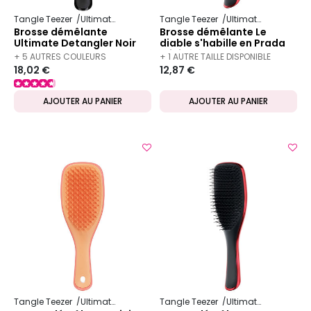
Tangle Teezer
Ultimate Detangler
Tangle Teezer
Ultimate Detangler
Brosse démêlante
Brosse démêlante Le
Ultimate Detangler Noir
diable s'habille en Prada
mini
+ 5 AUTRES COULEURS
+ 1 AUTRE TAILLE DISPONIBLE
18,02 €
12,87 €
DISPONIBLES
AJOUTER AU PANIER
AJOUTER AU PANIER
Tangle Teezer
Ultimate Detangler
Tangle Teezer
Ultimate Detangler