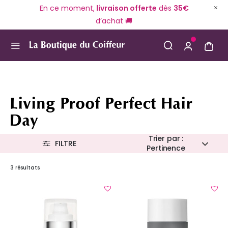
En ce moment,
livraison offerte
dès
35€
d’achat 🚚
Use Up and Down arrow keys to navigate search result
Living Proof Perfect Hair
Day
Trier par :
FILTRE
Pertinence
3 résultats