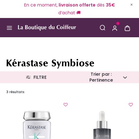
En ce moment,
livraison offerte
dès
35€
d’achat 🚚
Use Up and Down arrow keys to navigate search result
Kérastase Symbiose
Trier par :
FILTRE
Pertinence
3 résultats