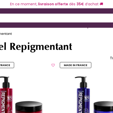
En ce moment,
livraison offerte
dès
35€
d’achat 🚚
 and Down arrow keys to navigate search results.
ériel de coiffure
Coloration et technique
mentant
el Repigmentant
T
FRANCE
MADE IN FRANCE