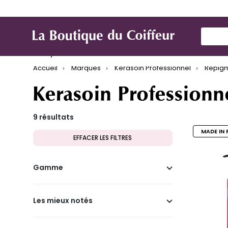
Use Up
Marques
Produit de coiffure
Mat
Accueil
Marques
Kerasoin Professionnel
Repig
Kerasoin Professionn
9 résultats
MADE IN 
EFFACER LES FILTRES
Gamme
Les mieux notés