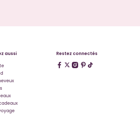
z aussi
Restez connectés
te
hd
heveux
s
deaux
 cadeaux
voyage