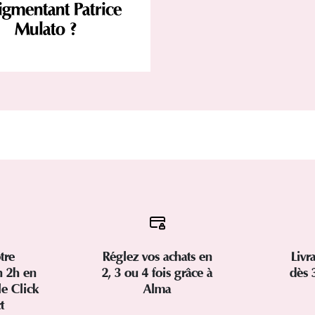
gmentant Patrice
Mulato ?
tre
Réglez vos achats en
Livr
 2h en
2, 3 ou 4 fois grâce à
dès 
le Click
Alma
ct