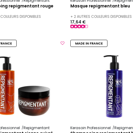
ofessionnel
Repigmentant
Kerasoin Professionnel
Repigmen
ng repigmentant rouge
Masque repigmentant bleu
 COULEURS DISPONIBLES
+ 2 AUTRES COULEURS DISPONIBLES
17,64 €
FRANCE
MADE IN FRANCE
ofessionnel
Repigmentant
Kerasoin Professionnel
Repigmen