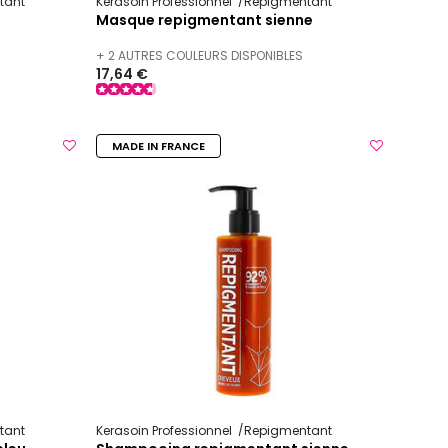
tant
Kerasoin Professionnel
Repigmentant
Masque repigmentant sienne
+ 2 AUTRES COULEURS DISPONIBLES
17,64 €
MADE IN FRANCE
tant
Kerasoin Professionnel
Repigmentant