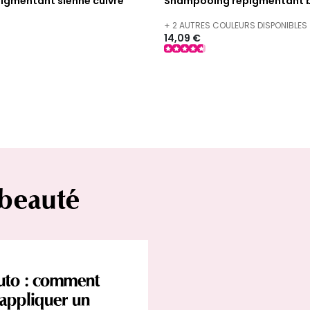
pigmentant sienne cuivré
Shampooing repigmentant 
+ 2 AUTRES COULEURS DISPONIBLES
14,09 €
 beauté
uto : comment
appliquer un