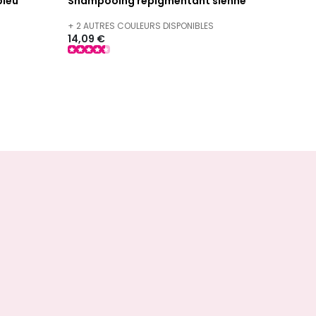
bleu
Shampooing repigmentant sienne
+ 2 AUTRES COULEURS DISPONIBLES
14,09 €