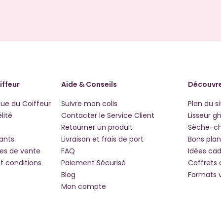
iffeur
Aide & Conseils
Découvre
que du Coiffeur
Suivre mon colis
Plan du si
lité
Contacter le Service Client
Lisseur g
Retourner un produit
Sèche-c
iants
Livraison et frais de port
Bons plan
les de vente
FAQ
Idées ca
t conditions
Paiement Sécurisé
Coffrets
Blog
Formats 
Mon compte