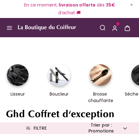
En ce moment,
livraison offerte
dès
35€
d’achat 🚚
Use Up and Down arrow keys to navigate search result
Lisseur
Boucleur
Brosse 
Sèche
chauffante
Ghd Coffret d'exception
Trier par :
FILTRE
Promotions