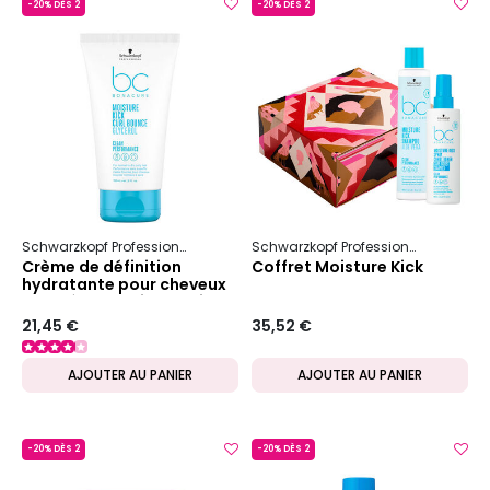
-20% DÈS 2
-20% DÈS 2
Schwarzkopf Professional
Bc Bonacure
Moisture Kick
Schwarzkopf Professional
Bc Bon
Crème de définition
Coffret Moisture Kick
hydratante pour cheveux
bouclés BC Moisture kick
21,45 €
35,52 €
AJOUTER AU PANIER
AJOUTER AU PANIER
-20% DÈS 2
-20% DÈS 2