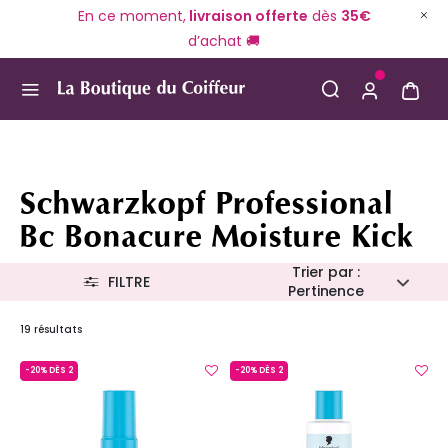
En ce moment,
livraison offerte
dès
35€
d’achat 🚚
Use Up and Down arrow keys to navigate search result
Schwarzkopf Professional
Bc Bonacure Moisture Kick
Trier par :
FILTRE
Pertinence
19 résultats
-20% DÈS 2
-20% DÈS 2