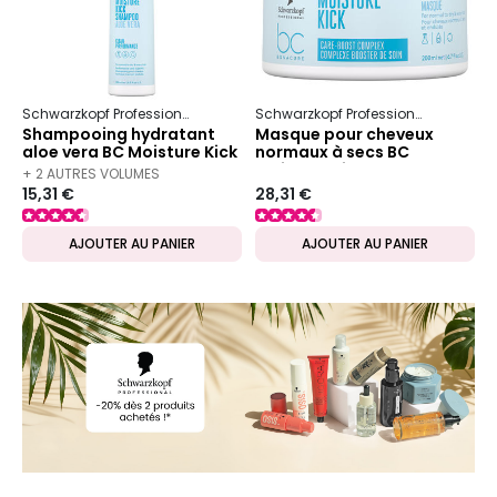
Schwarzkopf Professional
Bc Bonacure
Moisture Kick
Schwarzkopf Professional
Bc Bon
Shampooing hydratant
Masque pour cheveux
aloe vera BC Moisture Kick
normaux à secs BC
250 ml
Moisture Kick
+ 2 AUTRES VOLUMES
15,31 €
28,31 €
DISPONIBLES
AJOUTER AU PANIER
AJOUTER AU PANIER