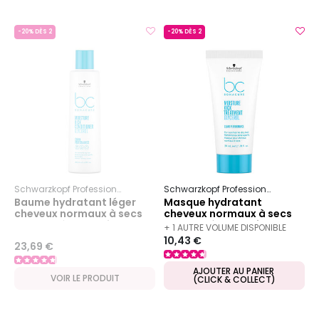
-20% DÈS 2
-20% DÈS 2
Schwarzkopf Professional
Bc Bonacure
Moisture Kick
Schwarzkopf Professional
Bc Bon
Baume hydratant léger
Masque hydratant
cheveux normaux à secs
cheveux normaux à secs
ou bouclés BC Moisture
ou bouclés BC Moisture
+ 1 AUTRE VOLUME DISPONIBLE
Kick
Kick 30ml
10,43 €
23,69 €
AJOUTER AU PANIER
VOIR LE PRODUIT
(CLICK & COLLECT)