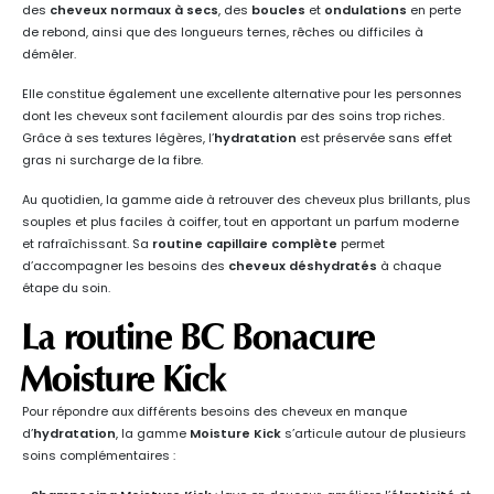
des
cheveux normaux à secs
, des
boucles
et
ondulations
en perte
de rebond, ainsi que des longueurs ternes, rêches ou difficiles à
démêler.
Elle constitue également une excellente alternative pour les personnes
dont les cheveux sont facilement alourdis par des soins trop riches.
Grâce à ses textures légères, l’
hydratation
est préservée sans effet
gras ni surcharge de la fibre.
Au quotidien, la gamme aide à retrouver des cheveux plus brillants, plus
souples et plus faciles à coiffer, tout en apportant un parfum moderne
et rafraîchissant. Sa
routine capillaire complète
permet
d’accompagner les besoins des
cheveux déshydratés
à chaque
étape du soin.
La routine
BC Bonacure
Moisture Kick
Pour répondre aux différents besoins des cheveux en manque
d’
hydratation
, la gamme
Moisture Kick
s’articule autour de plusieurs
soins complémentaires :