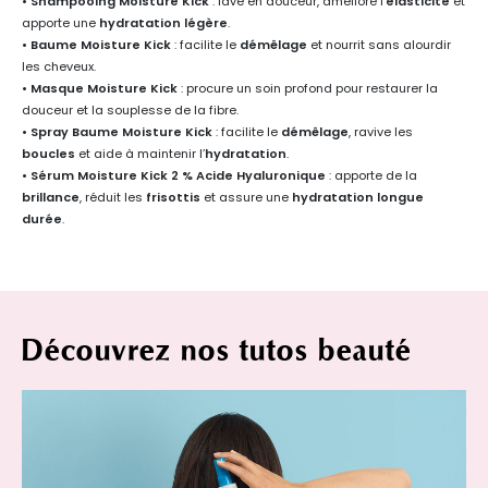
• Shampooing Moisture Kick
: lave en douceur, améliore l’
élasticité
et
apporte une
hydratation légère
.
• Baume Moisture Kick
: facilite le
démêlage
et nourrit sans alourdir
les cheveux.
• Masque Moisture Kick
: procure un soin profond pour restaurer la
douceur et la souplesse de la fibre.
• Spray Baume Moisture Kick
: facilite le
démêlage
, ravive les
boucles
et aide à maintenir l’
hydratation
.
• Sérum Moisture Kick 2 % Acide Hyaluronique
: apporte de la
brillance
, réduit les
frisottis
et assure une
hydratation longue
durée
.
Découvrez nos tutos beauté