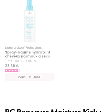
Schwarzkopf Professional
Bc Bonacure
Moisture Kick
Spray-baume hydratant
cheveux normaux à secs
ou bouclés BC Moisture
+ 2 AUTRES VOLUMES
Kick 200ml
23,69 €
DISPONIBLES
VOIR LE PRODUIT