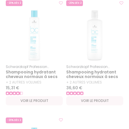
-20% DÈS 2
-20% DÈS 2
Schwarzkopf Professional
Bc Bonacure
Moisture Kick
Schwarzkopf Professional
Bc Bon
Shampooing hydratant
Shampooing hydratant
cheveux normaux à secs
cheveux normaux à secs
ou bouclés BC Moisture
ou bouclés BC Moisture
+ 2 AUTRES VOLUMES
+ 2 AUTRES VOLUMES
Kick 250ml
Kick 1000ml
15,31 €
36,60 €
DISPONIBLES
DISPONIBLES
VOIR LE PRODUIT
VOIR LE PRODUIT
-20% DÈS 2