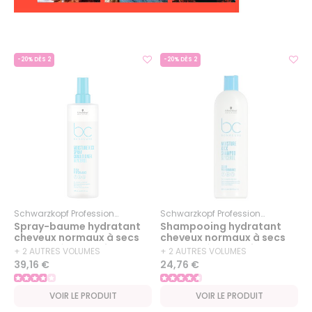
-20% DÈS 2
-20% DÈS 2
Schwarzkopf Professional
Bc Bonacure
Moisture Kick
Schwarzkopf Professional
Bc Bon
Spray-baume hydratant
Shampooing hydratant
cheveux normaux à secs
cheveux normaux à secs
ou bouclés BC Moisture
ou bouclés BC Moisture
+ 2 AUTRES VOLUMES
+ 2 AUTRES VOLUMES
Kick 400ml
Kick 500ml
39,16 €
24,76 €
DISPONIBLES
DISPONIBLES
VOIR LE PRODUIT
VOIR LE PRODUIT