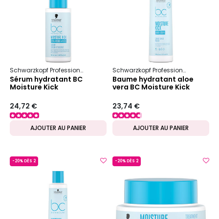
Schwarzkopf Professional
Bc Bonacure
Moisture Kick
Schwarzkopf Professional
Bc Bon
Sérum hydratant BC
Baume hydratant aloe
Moisture Kick
vera BC Moisture Kick
24,72 €
23,74 €
AJOUTER AU PANIER
AJOUTER AU PANIER
-20% DÈS 2
-20% DÈS 2