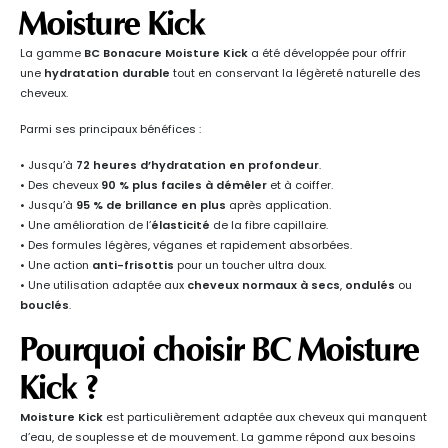
Moisture Kick
La gamme
BC Bonacure Moisture Kick
a été développée pour offrir
une
hydratation durable
tout en conservant la légèreté naturelle des
cheveux.
Parmi ses principaux bénéfices :
• Jusqu’à
72 heures d’hydratation en profondeur
.
• Des cheveux
90 % plus faciles à démêler
et à coiffer.
• Jusqu’à
95 % de brillance en plus
après application.
• Une amélioration de l’
élasticité
de la fibre capillaire.
• Des formules légères, véganes et rapidement absorbées.
• Une action
anti-frisottis
pour un toucher ultra doux.
• Une utilisation adaptée aux
cheveux normaux à secs
,
ondulés
ou
bouclés
.
Pourquoi choisir
BC Moisture
Kick
?
Moisture Kick
est particulièrement adaptée aux cheveux qui manquent
d’eau, de souplesse et de mouvement. La gamme répond aux besoins