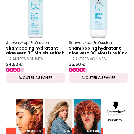
Schwarzkopf Professional
Bc Bonacure
Moisture Kick
Schwarzkopf Professional
Bc Bon
Shampooing hydratant
Shampooing hydratant
aloe vera BC Moisture Kick
aloe vera BC Moisture Kick
500 ml
1000 ml
+ 2 AUTRES VOLUMES
+ 2 AUTRES VOLUMES
24,52 €
36,60 €
DISPONIBLES
DISPONIBLES
AJOUTER AU PANIER
AJOUTER AU PANIER