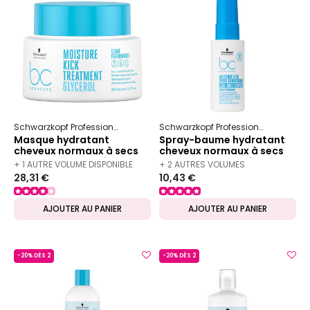
Schwarzkopf Professional
Bc Bonacure
Moisture Kick
Schwarzkopf Professional
Bc Bon
Masque hydratant
Spray-baume hydratant
cheveux normaux à secs
cheveux normaux à secs
ou bouclés BC Moisture
ou bouclés BC Moisture
+ 1 AUTRE VOLUME DISPONIBLE
+ 2 AUTRES VOLUMES
Kick 200ml
Kick 50ml
28,31 €
10,43 €
DISPONIBLES
AJOUTER AU PANIER
AJOUTER AU PANIER
-20% DÈS 2
-20% DÈS 2