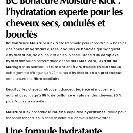
BC Bonacure Moisture Kick
:
l’hydratation experte pour les
cheveux secs
, ondulés et
bouclés
BC Bonacure Moisture Kick
a été reformulé pour répondre aux besoins
des
cheveux normaux à secs
,
ondulés
ou
bouclés
qui manquent
d’
hydratation
, de douceur et de souplesse. Grâce à un
complexe
hydratant
haute performance associant l’
Aloe Vera
, l’
extrait de
Moringa
et un nouveau
Sérum enrichi à 2 % d’Acide Hyaluronique
,
cette gamme offre jusqu’à 72 heures d’
hydratation en profondeur
sans alourdir la
fibre capillaire
.
Résultat : les cheveux retrouvent douceur, légèreté et mouvement
naturel, avec jusqu’à
95 % de brillance en plus
et des cheveux
90 %
plus faciles à démêler
.
Moisture Kick
constitue la
routine capillaire hydratante
idéale pour
redonner rebond, souplesse et éclat aux cheveux déshydratés.
Une formule hydratante