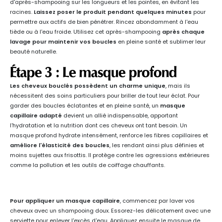
d'après-shampooing sur les longueurs et les pointes, en évitant les
racines.
Laissez poser le produit pendant quelques minutes
pour
permettre aux actifs de bien pénétrer. Rincez abondamment à l'eau
tiède ou à l'eau froide. Utilisez cet après-shampooing
après chaque
lavage pour maintenir vos boucles
en pleine santé et sublimer leur
beauté naturelle.
Étape 3 : Le masque profond
Les cheveux bouclés possèdent un charme unique
, mais ils
nécessitent des soins particuliers pour briller de tout leur éclat. Pour
garder des boucles éclatantes et en pleine santé, un
masque
capillaire adapté
devient un allié indispensable, apportant
l'hydratation et la nutrition dont ces cheveux ont tant besoin. Un
masque profond hydrate intensément, renforce les fibres capillaires et
améliore l'élasticité des boucles
, les rendant ainsi plus définies et
moins sujettes aux frisottis. Il protège contre les agressions extérieures
comme la pollution et les outils de coiffage chauffants.
Pour appliquer un masque capillaire
, commencez par laver vos
cheveux avec un shampooing doux. Essorez-les délicatement avec une
serviette pour enlever l'excès d'eau. Appliquez ensuite le masque de