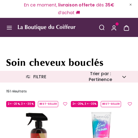
En ce moment,
livraison offerte
dès
35€
d’achat 🚚
Use Up and Down arrow keys to navigate search result
Soin cheveux bouclés
Trier par :
FILTRE
Pertinence
151 résultats
2 = -20 %, 3 = -30 %
BEST-SELLER
2= -20%, 3 = -30%
BEST-SELLER