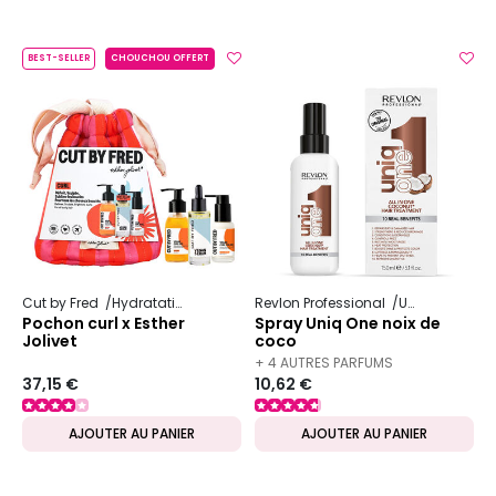
BEST-SELLER
CHOUCHOU OFFERT
Cut by Fred
Hydratation
Revlon Professional
Uniq One
Pochon curl x Esther
Spray Uniq One noix de
Jolivet
coco
+ 4 AUTRES PARFUMS
37,15 €
10,62 €
DISPONIBLES
AJOUTER AU PANIER
AJOUTER AU PANIER