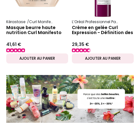
Kérastase
Curl Manifesto
L’Oréal Professionnel Paris
Serie Ex
Masque beurre haute
Crème en gelée Curl
nutrition Curl Manifesto
Expression - Définition des
boucles
41,61 €
29,35 €
AJOUTER AU PANIER
AJOUTER AU PANIER