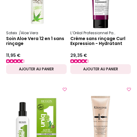
Soteix
Aloe Vera
L’Oréal Professionnel Paris
Serie Ex
Soin Aloe Vera 12 en 1 sans
Crème sans rinçage Curl
rinçage
Expression - Hydratant
intensif
11,95 €
29,35 €
AJOUTER AU PANIER
AJOUTER AU PANIER