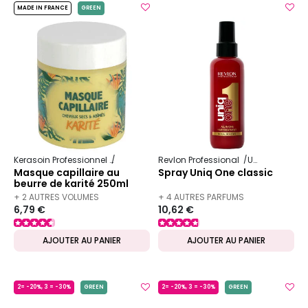
MADE IN FRANCE
GREEN
Kerasoin Professionnel
Karité
Revlon Professional
Uniq One
Masque capillaire au
Spray Uniq One classic
beurre de karité 250ml
+ 2 AUTRES VOLUMES
+ 4 AUTRES PARFUMS
6,79 €
10,62 €
DISPONIBLES
DISPONIBLES
AJOUTER AU PANIER
AJOUTER AU PANIER
2= -20%, 3 = -30%
GREEN
2= -20%, 3 = -30%
GREEN