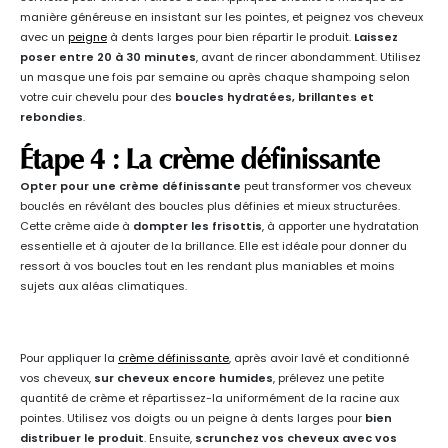
manière généreuse en insistant sur les pointes, et peignez vos cheveux
avec un
peigne
à dents larges pour bien répartir le produit.
Laissez
poser entre 20 à 30 minutes
, avant de rincer abondamment. Utilisez
un masque une fois par semaine ou après chaque shampoing selon
votre cuir chevelu pour des
boucles hydratées, brillantes et
rebondies
.
Étape 4 : La crème définissante
Opter pour une crème définissante
peut transformer vos cheveux
bouclés en révélant des boucles plus définies et mieux structurées.
Cette crème aide à
dompter les frisottis
, à apporter une hydratation
essentielle et à ajouter de la brillance. Elle est idéale pour donner du
ressort à vos boucles tout en les rendant plus maniables et moins
sujets aux aléas climatiques.
Pour appliquer la
crème définissante
, après avoir lavé et conditionné
vos cheveux,
sur cheveux encore humides
, prélevez une petite
quantité de crème et répartissez-la uniformément de la racine aux
pointes. Utilisez vos doigts ou un peigne à dents larges pour
bien
distribuer le produit
. Ensuite,
scrunchez vos cheveux avec vos