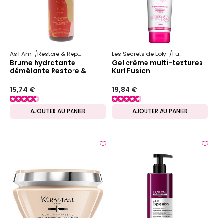
As I Am
Restore & Repair JBCO
Les Secrets de Loly
Fusion
Brume hydratante
Gel crème multi-textures
démêlante Restore &
Kurl Fusion
Repair JBCO
15,74 €
19,84 €
AJOUTER AU PANIER
AJOUTER AU PANIER