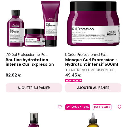
L’Oréal Professionnel Paris
Serie Expert
Curl Expression
L’Oréal Professionnel Paris
Serie Ex
Routine hydratation
Masque Curl Expression -
intense Curl Expression
Hydratant intensif 500ml
+ 1 AUTRE VOLUME DISPONIBLE
82,62 €
49,45 €
AJOUTER AU PANIER
AJOUTER AU PANIER
2= -20%, 3 = -30%
BEST-SELLER