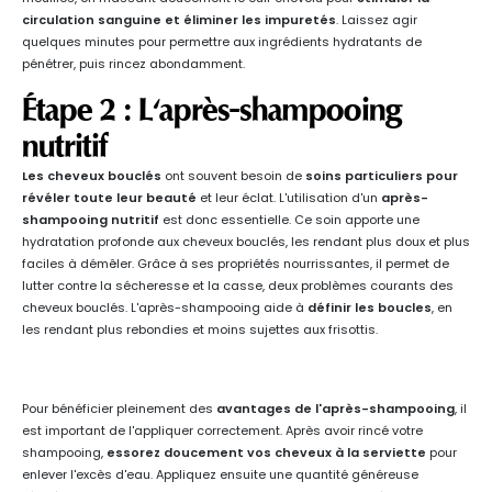
circulation sanguine et éliminer les impuretés
. Laissez agir
quelques minutes pour permettre aux ingrédients hydratants de
pénétrer, puis rincez abondamment.
Étape 2 : L'après-shampooing
nutritif
Les cheveux bouclés
ont souvent besoin de
soins particuliers pour
révéler toute leur beauté
et leur éclat. L'utilisation d'un
après-
shampooing nutritif
est donc essentielle. Ce soin apporte une
hydratation profonde aux cheveux bouclés, les rendant plus doux et plus
faciles à démêler. Grâce à ses propriétés nourrissantes, il permet de
lutter contre la sécheresse et la casse, deux problèmes courants des
cheveux bouclés. L'après-shampooing aide à
définir les boucles
, en
les rendant plus rebondies et moins sujettes aux frisottis.
Pour bénéficier pleinement des
avantages de l'après-shampooing
, il
est important de l'appliquer correctement. Après avoir rincé votre
shampooing,
essorez doucement vos cheveux à la serviette
pour
enlever l'excès d'eau. Appliquez ensuite une quantité généreuse