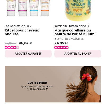
Les Secrets de Loly
Kerasoin Professionnel
Karité
Rituel pour cheveux
Masque capillaire au
ondulés
beurre de karité 1500ml
+ 2 AUTRES VOLUMES
Prix ​​réduit de
to
46,84 €
24,95 €
66,92 €
DISPONIBLES
AJOUTER AU PANIER
AJOUTER AU PANIER