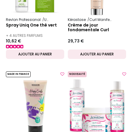
Revlon Professional
Uniq One
Kérastase
Curl Manifesto
Spray Uniq One thé vert
Crème de jour
fondamentale Curl
Manifesto
+ 4 AUTRES PARFUMS
10,62 €
29,73 €
DISPONIBLES
AJOUTER AU PANIER
AJOUTER AU PANIER
MADE IN FRANCE
NOUVEAUTÉ