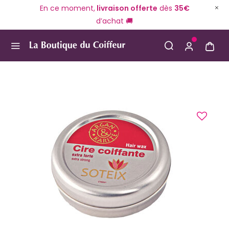
En ce moment,
livraison offerte
dès
35€
d’achat 🚚
Use Up and Down arrow keys to navigate search result