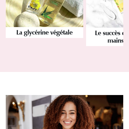
La glycérine végétale
Le succès de
mains S