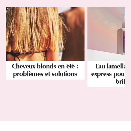
Cheveux blonds en été :
Eau lamellair
problèmes et solutions
express pour 
brilla