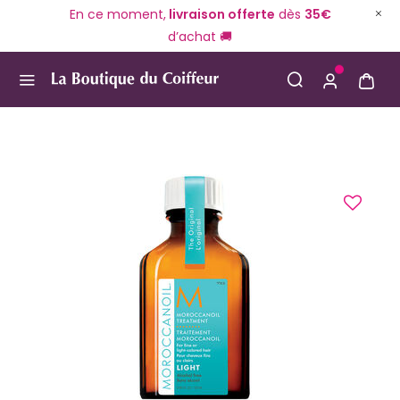
En ce moment,
livraison offerte
dès
35€
d’achat 🚚
Use Up and Down arrow keys to navigate search result